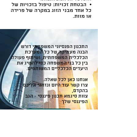
• הבטחת זכויות: טיפול בזכויות של
כל אחד מבני הזוג במקרה של פרידה
או מוות.
התכנון הפנסיוני המשפחתי דורש
הבנה מעמיקה של כל המערכת
הכלכלית המשפחתית, ושיתוף פעולה
בין כל בני המשפחה כדי להשיג את
היעדים הכלכליים המשותפים.
אנחנו כאן לכל שאלה.
צרו קשר עוד היום ונזחור אליכם
בהקדם,
צוות סיגמא תכנון פיננסי - הגב
הפיננסי שלך
ליצירת קשר