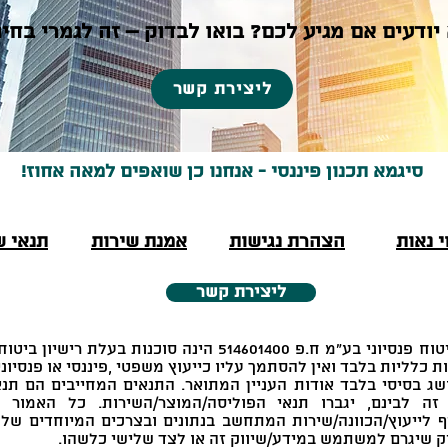
יודעים אם מגיע לכם? בואו לבדוק – זה לגמרי בחינ
ליצירת קשר
סיגמא תכנון פיננסי - אנחנו כן שואפים למאה אחוז!
י נאות
הצהרת נגישות
אמנת שירות
תנאי ש
ליצירת קשר
*הערה: סיגמא תכנון פיננסי סוכנות לביטוח פנסיוני בע"מ ח.פ 400
ת כלליות בלבד ואין להסתמך עליו כייעוץ משפטי ,פיננסי או פנסיוני
ג בסיסי בלבד אודות העניין המתואר. התנאים המחייבים הם תנא
ה לבינם, יגברו תנאי הפוליסה/המוצר/השירות. כל האמור ב
ף לייעוץ/הכוונה/שירות המתחשב בנתונים ובצרכים המיוחדים של
ק שיגרם למשתמש במידע/שיווק זה או לצד שלישי כלשהו.