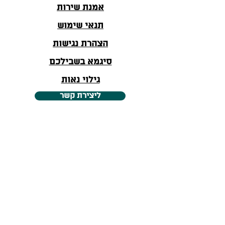
אמנת שירות
תנאי שימוש
הצהרת נגישות
סיגמא בשבילכם
גילוי נאות
ליצירת קשר
*הערה: סיגמא תכנון פיננסי סוכנות לביטוח פנסיוני
בע"מ ח.פ
514601400
הינה סוכנות בעלת רישיון ביטוח
פנסיוני , הסוכנות ומי מטעמה עוסקים בשיווק ולא
בייעוץ, מידע זה נועד למטרות כלליות בלבד ואין
להסתמך עליו כייעוץ משפטי ,פיננסי או פנסיוני.
מדובר במידע שיווקי שמטרתו לתת מושג בסיסי בלבד
אודות העניין המתואר. התנאים המחייבים הם תנאי
הפוליסה/המוצר/השירות בלבד ובכל מקרה של סתירה
בין המידע/שיווק זה לבינם, יגברו תנאי